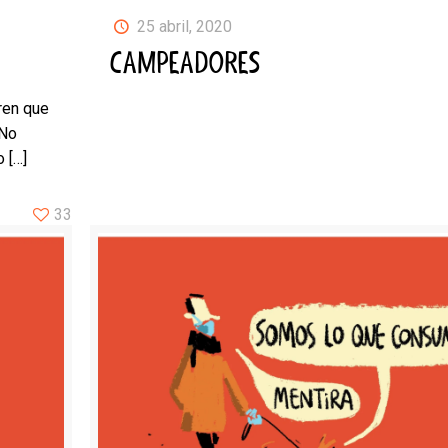
25 abril, 2020
CAMPEADORES
ren que
 No
o
[…]
33