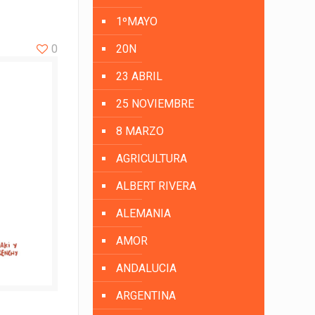
1ºMAYO
0
20N
23 ABRIL
25 NOVIEMBRE
8 MARZO
AGRICULTURA
ALBERT RIVERA
ALEMANIA
AMOR
ANDALUCIA
ARGENTINA