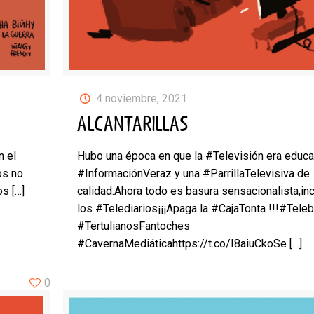
4 noviembre, 2021
ALCANTARILLAS
n el
Hubo una época en que la #Televisión era educa
os no
#InformaciónVeraz y una #ParrillaTelevisiva de
os
[…]
calidad.Ahora todo es basura sensacionalista,in
los #Telediarios¡¡¡Apaga la #CajaTonta !!!#Tele
#TertulianosFantoches
#CavernaMediáticahttps://t.co/I8aiuCkoSe
[…]
0