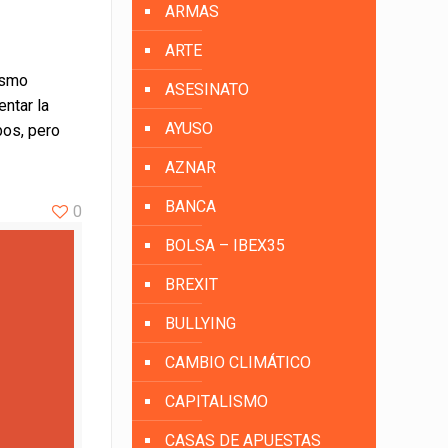
ARMAS
ARTE
ismo
ASESINATO
entar la
AYUSO
bos, pero
AZNAR
BANCA
0
BOLSA – IBEX35
BREXIT
BULLYING
CAMBIO CLIMÁTICO
CAPITALISMO
CASAS DE APUESTAS