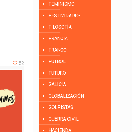
FEMINISMO
FESTIVIDADES
FILOSOFÍA
FRANCIA
FRANCO
FÚTBOL
52
FUTURO
GALICIA
GLOBALIZACIÓN
GOLPISTAS
GUERRA CIVIL
HACIENDA