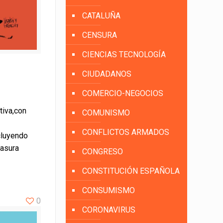
CATALUÑA
CENSURA
CIENCIAS TECNOLOGÍA
CIUDADANOS
COMERCIO-NEGOCIOS
tiva,con
COMUNISMO
CONFLICTOS ARMADOS
cluyendo
basura
CONGRESO
CONSTITUCIÓN ESPAÑOLA
CONSUMISMO
0
CORONAVIRUS