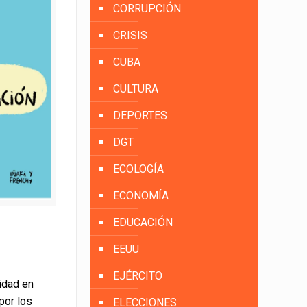
CORRUPCIÓN
CRISIS
CUBA
CULTURA
DEPORTES
DGT
ECOLOGÍA
ECONOMÍA
EDUCACIÓN
EEUU
EJÉRCITO
idad en
por los
ELECCIONES