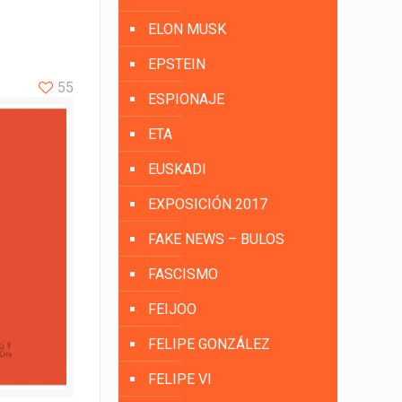
ELON MUSK
EPSTEIN
55
ESPIONAJE
ETA
EUSKADI
EXPOSICIÓN 2017
FAKE NEWS – BULOS
FASCISMO
FEIJOO
FELIPE GONZÁLEZ
FELIPE VI