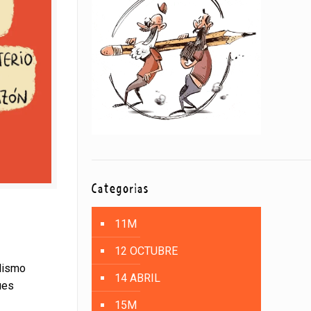
Categorías
11M
12 OCTUBRE
odismo
14 ABRIL
ues
15M