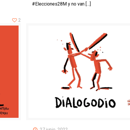
#Elecciones28M y no van
[…]
2
27 junio, 2022