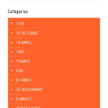
Categorías
11M
12 OCTUBRE
14 ABRIL
15M
1ºMAYO
20N
23 ABRIL
25 NOVIEMBRE
8 MARZO