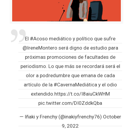
El
#Acoso
mediático y político que sufre
@IreneMontero
será digno de estudio para
próximas promociones de facultades de
periodismo. Lo que más se recordará será el
olor a podredumbre que emana de cada
artículo de la
#CavernaMediática
y el odio
extendido.
https://t.co/I8aiuCkWHM
pic.twitter.com/DI0ZddkQba
— Iñaki y Frenchy (@inakiyfrenchy76)
October
9, 2022