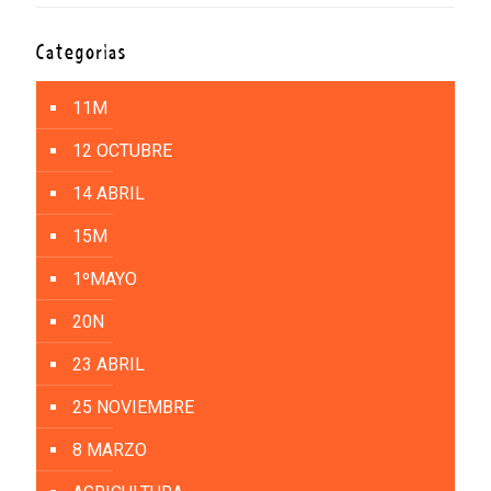
Categorías
11M
12 OCTUBRE
14 ABRIL
15M
1ºMAYO
20N
23 ABRIL
25 NOVIEMBRE
8 MARZO