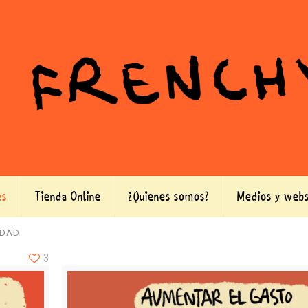
es
Tienda Online
¿Quienes somos?
Medios y webs
IDAD
3