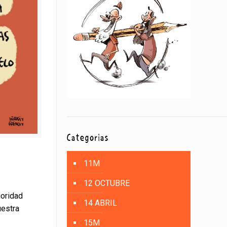
Categorías
11M
12 OCTUBRE
ioridad
14 ABRIL
uestra
15M