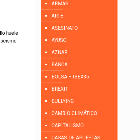
ARMAS
ARTE
ASESINATO
llo huele
AYUSO
Fascismo
AZNAR
BANCA
BOLSA – IBEX35
BREXIT
BULLYING
CAMBIO CLIMÁTICO
CAPITALISMO
CASAS DE APUESTAS