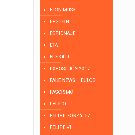
ELON MUSK
EPSTEIN
ESPIONAJE
ETA
EUSKADI
EXPOSICIÓN 2017
FAKE NEWS – BULOS
FASCISMO
FEIJOO
FELIPE GONZÁLEZ
FELIPE VI