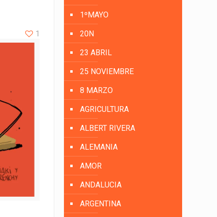
1ºMAYO
1
20N
23 ABRIL
25 NOVIEMBRE
8 MARZO
AGRICULTURA
ALBERT RIVERA
ALEMANIA
AMOR
ANDALUCIA
ARGENTINA