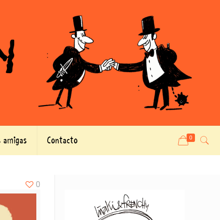
 amigas
Contacto
0
0