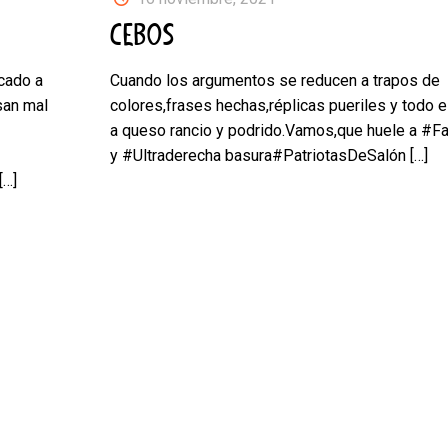
CEBOS
cado a
Cuando los argumentos se reducen a trapos de
san mal
colores,frases hechas,réplicas pueriles y todo e
a queso rancio y podrido.Vamos,que huele a #
y #Ultraderecha basura#PatriotasDeSalón
[…]
[…]