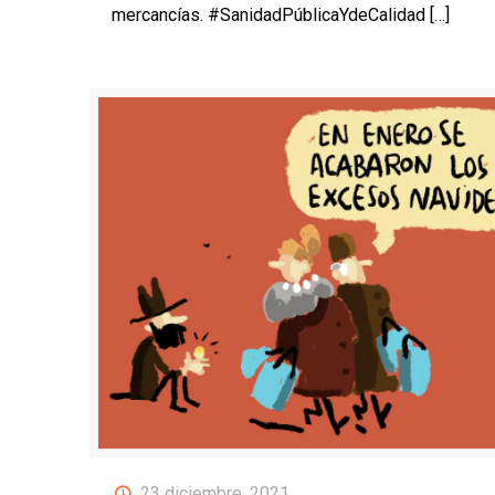
mercancías. #SanidadPúblicaYdeCalidad
[…]
23 diciembre, 2021