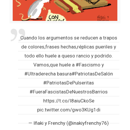
Cuando los argumentos se reducen a trapos
de colores,frases hechas,réplicas pueriles y
todo ello huele a queso rancio y podrido.
Vamos,que huele a
#Fascismo
y
#Ultraderecha
basura
#PatriotasDeSalón
#PatriotasDePulseritas
#FueraFascistasDeNuestrosBarrios
https://t.co/I8aiuCkoSe
pic.twitter.com/gwo3KUg1di
— Iñaki y Frenchy (@inakiyfrenchy76)