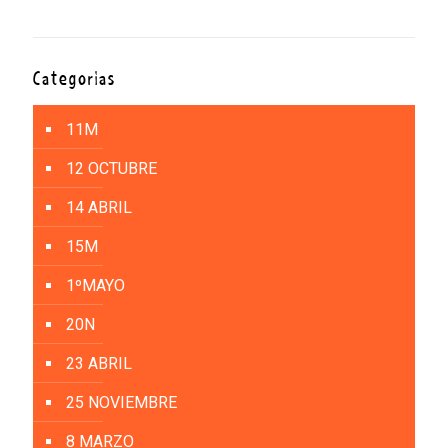
Categorías
11M
12 OCTUBRE
14 ABRIL
15M
1ºMAYO
20N
23 ABRIL
25 NOVIEMBRE
8 MARZO