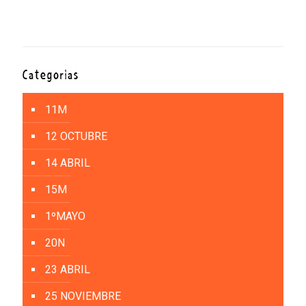
Categorías
11M
12 OCTUBRE
14 ABRIL
15M
1ºMAYO
20N
23 ABRIL
25 NOVIEMBRE