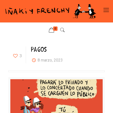
0
PAGOS
3
8 marzo, 2023