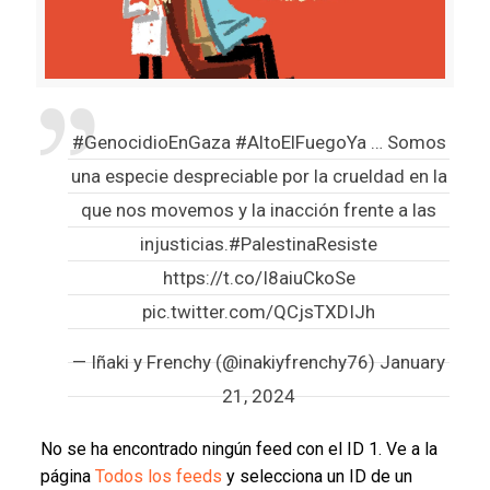
#GenocidioEnGaza
#AltoElFuegoYa
… Somos
una especie despreciable por la crueldad en la
que nos movemos y la inacción frente a las
injusticias.
#PalestinaResiste
https://t.co/I8aiuCkoSe
pic.twitter.com/QCjsTXDIJh
— Iñaki y Frenchy (@inakiyfrenchy76)
January
21, 2024
No se ha encontrado ningún feed con el ID 1. Ve a la
página
Todos los feeds
y selecciona un ID de un