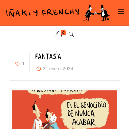
0
FANTASÍA
1
21 enero, 2024