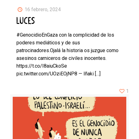
16 febrero, 2024
LUCES
#GenocidioEnGaza con la complicidad de los
poderes mediáticos y de sus
patrocinadores.Ojalá la historia os juzgue como
asesinos carniceros de civiles inocentes.
https://t.co/I8aiuCkoSe
pic.twitter.com/UOziEOjNP8 — Iñaki
[…]
1