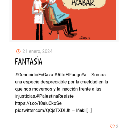
21 enero, 2024
FANTASÍA
#GenocidioEnGaza #AltoElFuegoYa … Somos
una especie despreciable por la crueldad en la
que nos movemos y la inacción frente a las
injusticias.#PalestinaResiste
https://t.co/I8aiuCkoSe
pic.twitter.com/QCjsTXDIJh — Iñaki
[…]
2