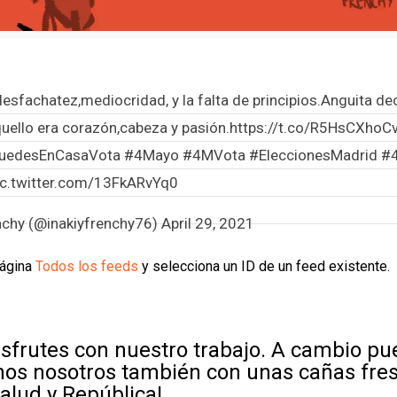
desfachatez,mediocridad, y la falta de principios.Anguita de
ello era corazón,cabeza y pasión.
https://t.co/R5HsCXhoC
edesEnCasaVota
#4Mayo
#4MVota
#EleccionesMadrid
#
ic.twitter.com/13FkARvYq0
enchy (@inakiyfrenchy76)
April 29, 2021
página
Todos los feeds
y selecciona un ID de un feed existente.
sfrutes con nuestro trabajo. A cambio p
mos nosotros también con unas cañas fre
Salud y República!