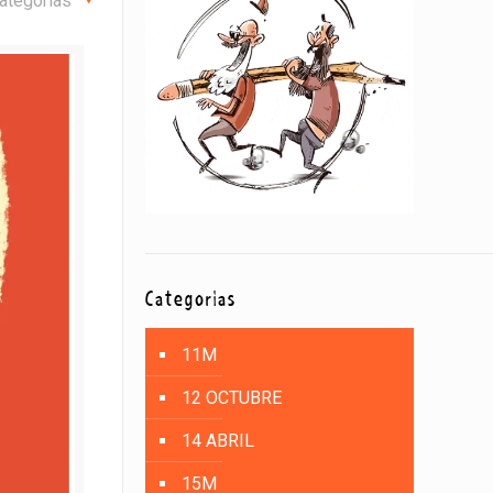
ategorías
Categorías
11M
12 OCTUBRE
14 ABRIL
15M