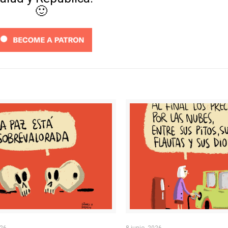
🙂
026
8 junio, 2026