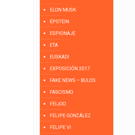
ELON MUSK
EPSTEIN
ESPIONAJE
ETA
EUSKADI
EXPOSICIÓN 2017
FAKE NEWS – BULOS
FASCISMO
FEIJOO
FELIPE GONZÁLEZ
FELIPE VI