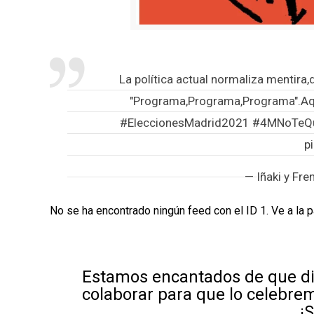
La política actual normaliza mentira,
"Programa,Programa,Programa".Aqu
#EleccionesMadrid2021
#4MNoTeQu
p
— Iñaki y Fr
No se ha encontrado ningún feed con el ID 1. Ve a la 
Estamos encantados de que di
colaborar para que lo celebre
¡