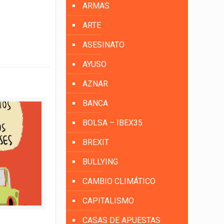
ARMAS
ARTE
ASESINATO
AYUSO
AZNAR
BANCA
BOLSA – IBEX35
BREXIT
BULLYING
CAMBIO CLIMÁTICO
CAPITALISMO
CASAS DE APUESTAS