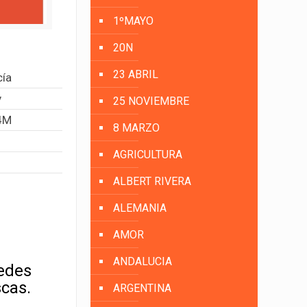
1ºMAYO
20N
23 ABRIL
cía
v
25 NOVIEMBRE
4M
8 MARZO
AGRICULTURA
ALBERT RIVERA
ALEMANIA
AMOR
ANDALUCIA
uedes
scas.
ARGENTINA