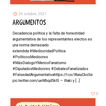
26 octubre, 2021
ARGUMENTOS
Decadencia política y la falta de honestidad
argumentativa de los representantes electos es
una norma demasiado
extendida.#MediocridadPolítica
#PolíticosMediocres
#MásDialogoYMenosFanatismo
#DiputadosMediocres #DebatesFanatizados
#FalsedadArgumentativahttps://t.co/I8aiuCkoSe
pic.twitter.com/ueWbqd5klS — Iñaki y
[…]
0