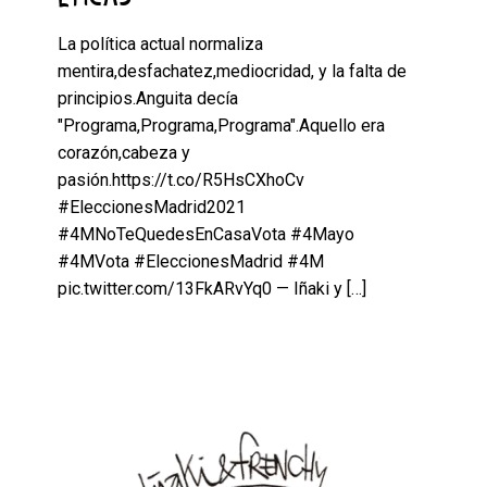
La política actual normaliza
mentira,desfachatez,mediocridad, y la falta de
principios.Anguita decía
"Programa,Programa,Programa".Aquello era
corazón,cabeza y
pasión.https://t.co/R5HsCXhoCv
#EleccionesMadrid2021
#4MNoTeQuedesEnCasaVota #4Mayo
#4MVota #EleccionesMadrid #4M
pic.twitter.com/13FkARvYq0 — Iñaki y
[…]