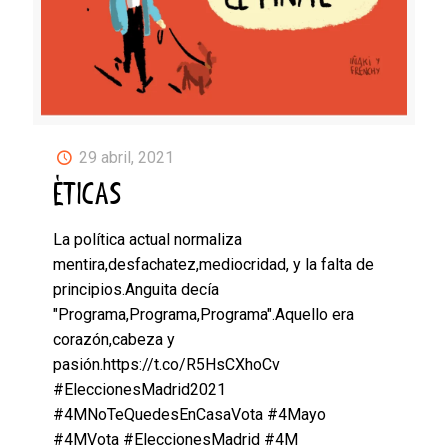
29 abril, 2021
ÉTICAS
La política actual normaliza
mentira,desfachatez,mediocridad, y la falta de
principios.Anguita decía
"Programa,Programa,Programa".Aquello era
corazón,cabeza y
pasión.https://t.co/R5HsCXhoCv
#EleccionesMadrid2021
#4MNoTeQuedesEnCasaVota #4Mayo
#4MVota #EleccionesMadrid #4M