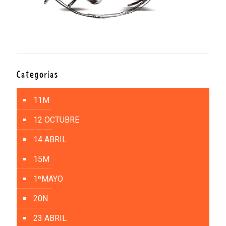
Categorías
11M
12 OCTUBRE
14 ABRIL
15M
1ºMAYO
20N
23 ABRIL