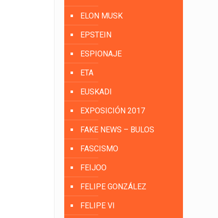
ELON MUSK
EPSTEIN
ESPIONAJE
ETA
EUSKADI
EXPOSICIÓN 2017
FAKE NEWS – BULOS
FASCISMO
FEIJOO
FELIPE GONZÁLEZ
FELIPE VI