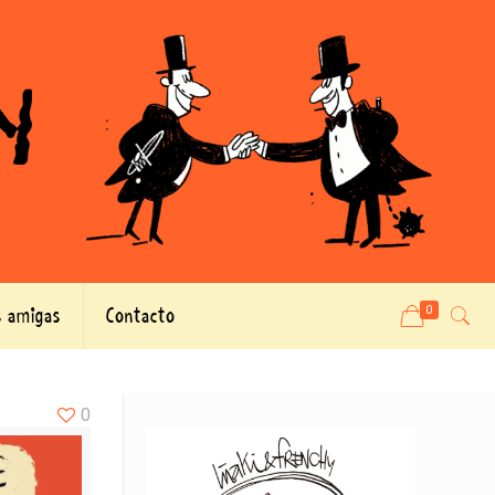
 amigas
Contacto
0
0