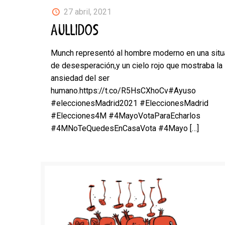
27 abril, 2021
AULLIDOS
Munch representó al hombre moderno en una situ
de desesperación,y un cielo rojo que mostraba la
ansiedad del ser
humano.https://t.co/R5HsCXhoCv#Ayuso
#eleccionesMadrid2021 #EleccionesMadrid
#Elecciones4M #4MayoVotaParaEcharlos
#4MNoTeQuedesEnCasaVota #4Mayo
[…]