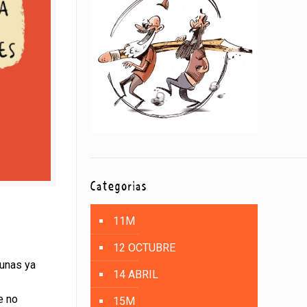
Categorías
11M
12 OCTUBRE
tunas ya
14 ABRIL
e no
15M