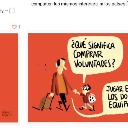
comparten tus mismos intereses, ni los países
[
Hv —
[…]
1