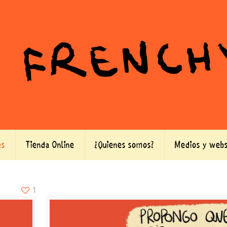
es
Tienda Online
¿Quienes somos?
Medios y webs
1