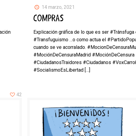
14 marzo, 2021
COMPRAS
ación
Explicación gráfica de lo que es ser #Tránsfuga
#Transfuguismo …o como actua el #PartidoPopu
cuando se ve acorralado. #MocionDeCensuraMu
#MociónDeCensuraMadrid #MociónDeCensura
#CiudadanosTraidores #Ciudadanos #VoxCarro
#SocialismoEsLibertad
[…]
42