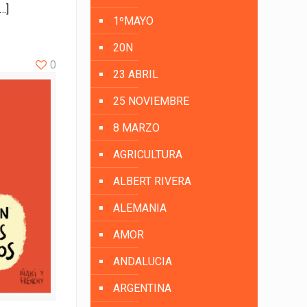
…]
1ºMAYO
20N
0
23 ABRIL
25 NOVIEMBRE
8 MARZO
AGRICULTURA
ALBERT RIVERA
ALEMANIA
AMOR
ANDALUCIA
ARGENTINA