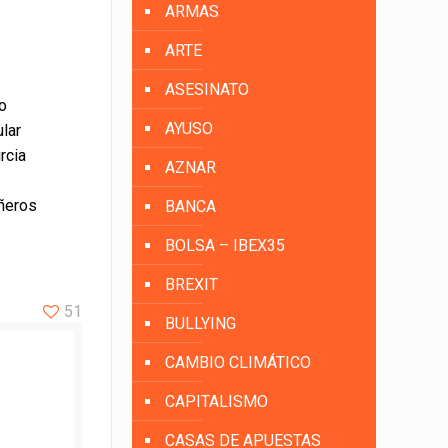
ARMAS
ARTE
ASESINATO
 o
AYUSO
lar
rcia
AZNAR
ñeros
BANCA
BOLSA – IBEX35
BREXIT
51
BULLYING
CAMBIO CLIMÁTICO
CAPITALISMO
CASAS DE APUESTAS