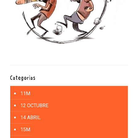
Categorías
11M
12 OCTUBRE
14 ABRIL
15M