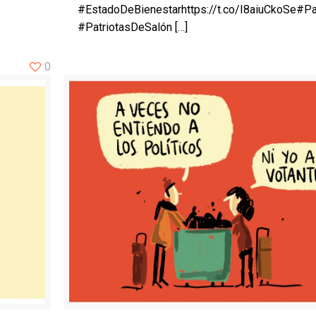
#EstadoDeBienestarhttps://t.co/I8aiuCkoSe#Pa
#PatriotasDeSalón
[…]
0