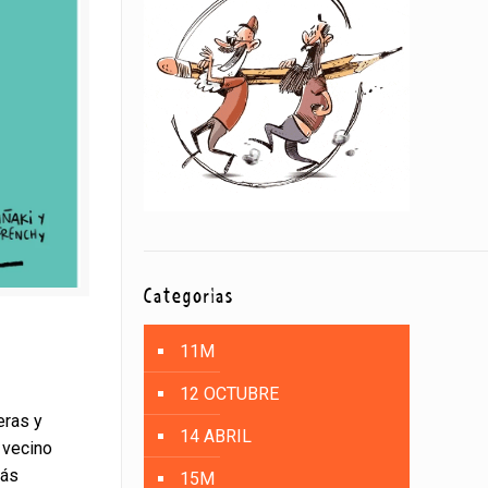
Categorías
11M
12 OCTUBRE
eras y
14 ABRIL
y vecino
más
15M