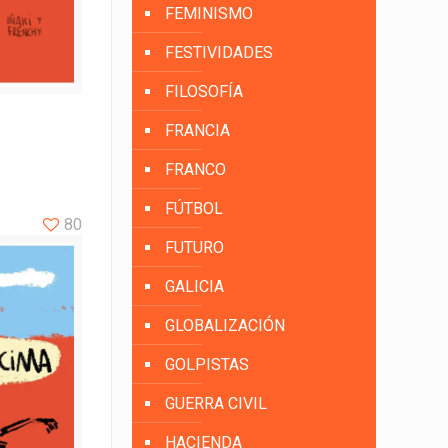
FEMINISMO
FESTIVIDADES
FILOSOFÍA
FRANCIA
FRANCO
FÚTBOL
80
FUTURO
GALICIA
GLOBALIZACIÓN
GOLPISTAS
GUERRA CIVIL
HACIENDA