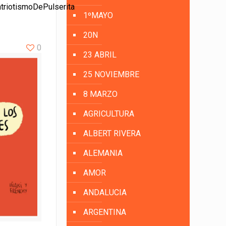
triotismoDePulserita
1ºMAYO
20N
0
23 ABRIL
25 NOVIEMBRE
8 MARZO
AGRICULTURA
ALBERT RIVERA
ALEMANIA
AMOR
ANDALUCIA
ARGENTINA