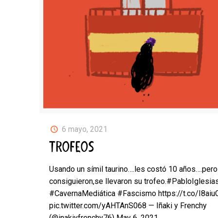
6 mayo, 2021
TROFEOS
Usando un símil taurino….les costó 10 años….pero
consiguieron,se llevaron su trofeo.#PabloIglesia
#CavernaMediática #Fascismo https://t.co/I8ai
pic.twitter.com/yAHTAnS068 — Iñaki y Frenchy
(@inakiyfrenchy76) May 6, 2021