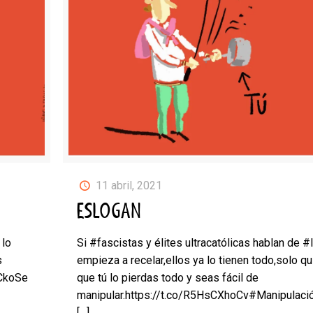
11 abril, 2021
ESLOGAN
 lo
Si #fascistas y élites ultracatólicas hablan de #
s
empieza a recelar,ellos ya lo tienen todo,solo qu
uCkoSe
que tú lo pierdas todo y seas fácil de
manipular.https://t.co/R5HsCXhoCv#Manipulaci
[…]