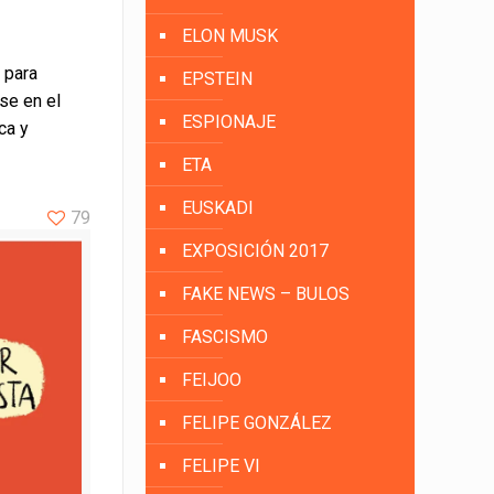
ELON MUSK
o para
EPSTEIN
se en el
ESPIONAJE
ca y
ETA
EUSKADI
79
EXPOSICIÓN 2017
FAKE NEWS – BULOS
FASCISMO
FEIJOO
FELIPE GONZÁLEZ
FELIPE VI