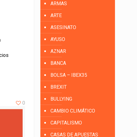
ARMAS
ARTE
ASESINATO
AYUSO
a
AZNAR
cios
BANCA
BOLSA – IBEX35
BREXIT
BULLYING
0
CAMBIO CLIMÁTICO
CAPITALISMO
CASAS DE APUESTAS