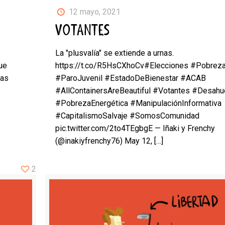
12 mayo, 2021
VOTANTES
La "plusvalía" se extiende a urnas.
ue
https://t.co/R5HsCXhoCv#Elecciones #Pobrez
tas
#ParoJuvenil #EstadoDeBienestar #ACAB
#AllContainersAreBeautiful #Votantes #Desahu
#PobrezaEnergética #ManipulaciónInformativa
#CapitalismoSalvaje #SomosComunidad
pic.twitter.com/2to4TEgbgE — Iñaki y Frenchy
(@inakiyfrenchy76) May 12,
[…]
2