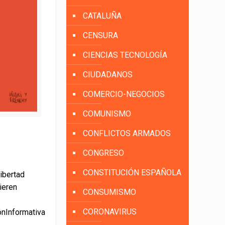
CATALUÑA
CENSURA
CIENCIAS TECNOLOGÍA
CIUDADANOS
COMERCIO-NEGOCIOS
COMUNISMO
CONFLICTOS ARMADOS
CONGRESO
CONSTITUCIÓN ESPAÑOLA
libertad
ieren
CONSUMISMO
CORONAVIRUS
ónInformativa