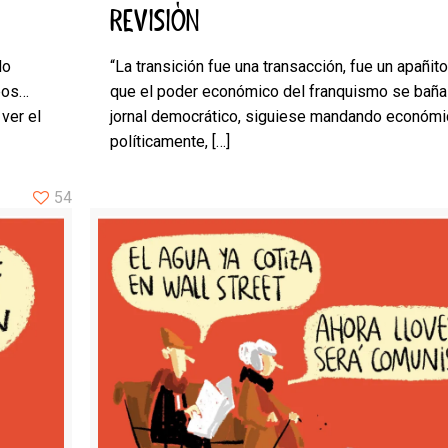
REVISIÓN
do
“La transición fue una transacción, fue un apañit
bos…
que el poder económico del franquismo se baña
ver el
jornal democrático, siguiese mandando económi
políticamente,
[…]
54