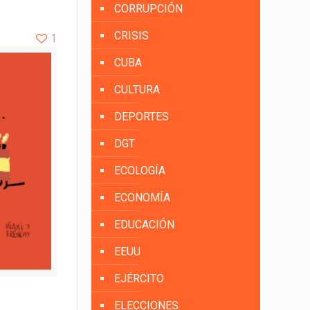
CORRUPCIÓN
CRISIS
1
CUBA
CULTURA
DEPORTES
DGT
ECOLOGÍA
ECONOMÍA
EDUCACIÓN
EEUU
EJÉRCITO
ELECCIONES