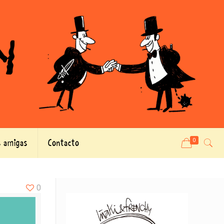
 amigas
Contacto
0
0