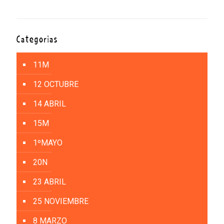
Categorías
11M
12 OCTUBRE
14 ABRIL
15M
1ºMAYO
20N
23 ABRIL
25 NOVIEMBRE
8 MARZO