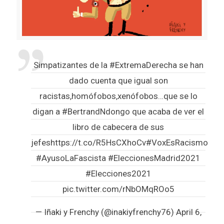
Simpatizantes de la
#ExtremaDerecha
se han
dado cuenta que igual son
racistas,homófobos,xenófobos…que se lo
digan a
#BertrandNdongo
que acaba de ver el
libro de cabecera de sus
jefes
https://t.co/R5HsCXhoCv
#VoxEsRacismo
#AyusoLaFascista
#EleccionesMadrid2021
#Elecciones2021
pic.twitter.com/rNbOMqROo5
— Iñaki y Frenchy (@inakiyfrenchy76)
April 6,