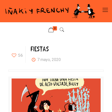
0
FIESTAS
56
7 mayo, 2020