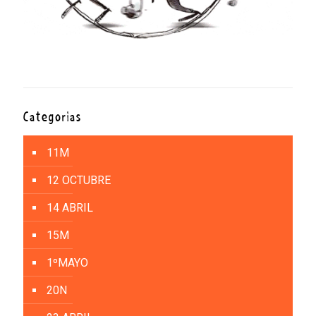
Categorías
11M
12 OCTUBRE
14 ABRIL
15M
1ºMAYO
20N