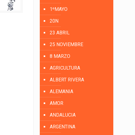
1ºMAYO
20N
23 ABRIL
25 NOVIEMBRE
8 MARZO
AGRICULTURA
ALBERT RIVERA
ALEMANIA
AMOR
ANDALUCIA
ARGENTINA