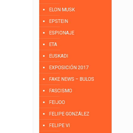
ELON MUSK
EPSTEIN
ESPIONAJE
ETA
EUSKADI
EXPOSICIÓN 2017
FAKE NEWS – BULOS
FASCISMO
FEIJOO
FELIPE GONZÁLEZ
FELIPE VI