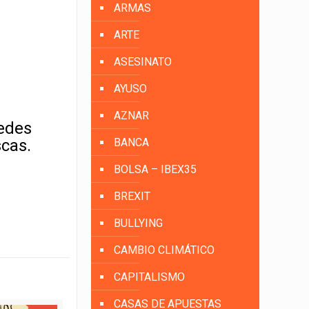
ARMAS
ARTE
ASESINATO
AYUSO
AZNAR
uedes
scas.
BANCA
BOLSA – IBEX35
BREXIT
BULLYING
CAMBIO CLIMÁTICO
CAPITALISMO
CASAS DE APUESTAS