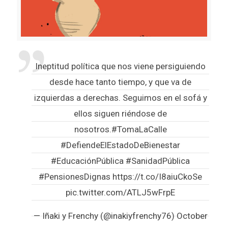
Ineptitud política que nos viene persiguiendo
desde hace tanto tiempo, y que va de
izquierdas a derechas. Seguimos en el sofá y
ellos siguen riéndose de
nosotros.
#TomaLaCalle
#DefiendeElEstadoDeBienestar
#EducaciónPública
#SanidadPública
#PensionesDignas
https://t.co/I8aiuCkoSe
pic.twitter.com/ATLJ5wFrpE
— Iñaki y Frenchy (@inakiyfrenchy76)
October