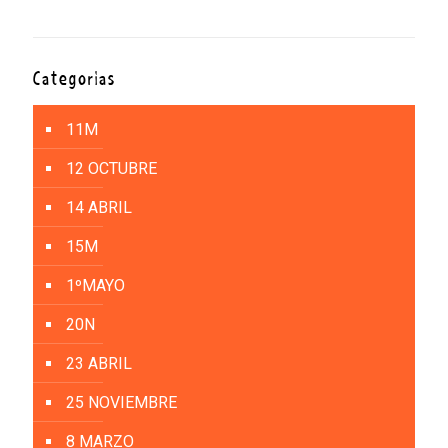
Categorías
11M
12 OCTUBRE
14 ABRIL
15M
1ºMAYO
20N
23 ABRIL
25 NOVIEMBRE
8 MARZO