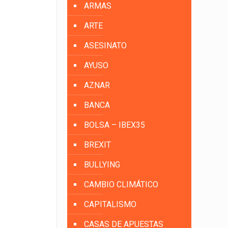
ARMAS
ARTE
ASESINATO
AYUSO
AZNAR
BANCA
BOLSA – IBEX35
BREXIT
BULLYING
CAMBIO CLIMÁTICO
CAPITALISMO
CASAS DE APUESTAS