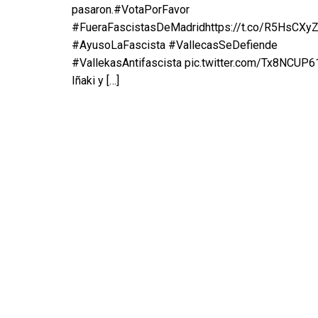
pasaron.#VotaPorFavor
#FueraFascistasDeMadridhttps://t.co/R5HsCXyZ
#AyusoLaFascista #VallecasSeDefiende
#VallekasAntifascista pic.twitter.com/Tx8NCUP
Iñaki y
[…]