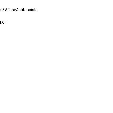
u3#FaseAntifascista
61X —