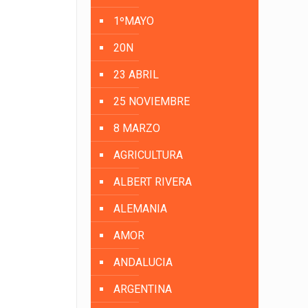
1ºMAYO
20N
23 ABRIL
25 NOVIEMBRE
8 MARZO
AGRICULTURA
ALBERT RIVERA
ALEMANIA
AMOR
ANDALUCIA
ARGENTINA