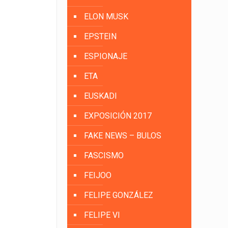
ELON MUSK
EPSTEIN
ESPIONAJE
ETA
EUSKADI
EXPOSICIÓN 2017
FAKE NEWS – BULOS
FASCISMO
FEIJOO
FELIPE GONZÁLEZ
FELIPE VI