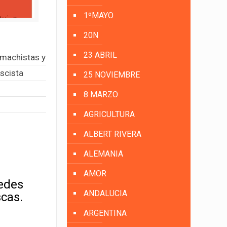
1ºMAYO
20N
23 ABRIL
,machistas y
scista
25 NOVIEMBRE
8 MARZO
AGRICULTURA
ALBERT RIVERA
ALEMANIA
AMOR
uedes
ANDALUCIA
scas.
ARGENTINA