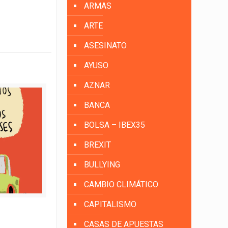
ARMAS
ARTE
ASESINATO
AYUSO
AZNAR
BANCA
BOLSA – IBEX35
BREXIT
BULLYING
CAMBIO CLIMÁTICO
CAPITALISMO
CASAS DE APUESTAS