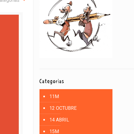
ategorías
Categorías
11M
12 OCTUBRE
14 ABRIL
15M