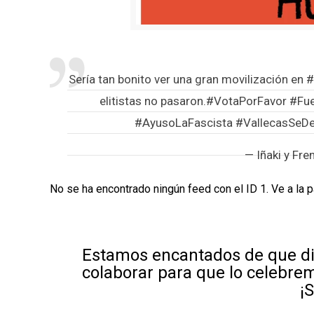
Sería tan bonito ver una gran movilización en
#
elitistas no pasaron.
#VotaPorFavor
#Fue
#AyusoLaFascista
#VallecasSeDe
— Iñaki y Fr
No se ha encontrado ningún feed con el ID 1. Ve a la 
Estamos encantados de que di
colaborar para que lo celebre
¡