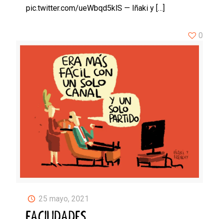
pic.twitter.com/ueWbqd5klS — Iñaki y
[…]
0
25 mayo, 2021
FACILIDADES