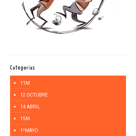
Categorías
11M
12 OCTUBRE
14 ABRIL
15M
1ºMAYO