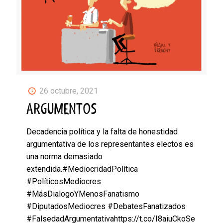
26 octubre, 2021
ARGUMENTOS
Decadencia política y la falta de honestidad
argumentativa de los representantes electos es
una norma demasiado
extendida.#MediocridadPolítica
#PolíticosMediocres
#MásDialogoYMenosFanatismo
#DiputadosMediocres #DebatesFanatizados
#FalsedadArgumentativahttps://t.co/I8aiuCkoSe