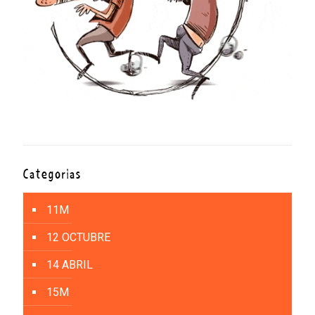
Categorías
11M
12 OCTUBRE
14 ABRIL
15M