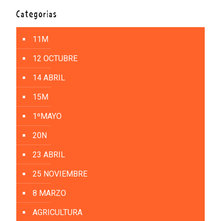
Categorías
11M
12 OCTUBRE
14 ABRIL
15M
1ºMAYO
20N
23 ABRIL
25 NOVIEMBRE
8 MARZO
AGRICULTURA