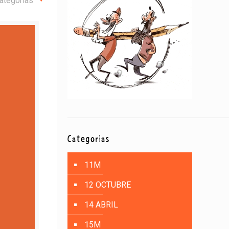
ategorías
Categorías
11M
12 OCTUBRE
14 ABRIL
15M