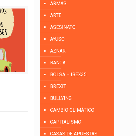
ARMAS
ARTE
ASESINATO
AYUSO
AZNAR
BANCA
BOLSA – IBEX35
BREXIT
BULLYING
CAMBIO CLIMÁTICO
CAPITALISMO
CASAS DE APUESTAS