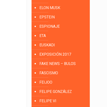
ELON MUSK
EPSTEIN
ESPIONAJE
ETA
EUSKADI
EXPOSICIÓN 2017
FAKE NEWS – BULOS
FASCISMO
FEIJOO
FELIPE GONZÁLEZ
FELIPE VI