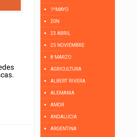
1ºMAYO
20N
23 ABRIL
25 NOVIEMBRE
8 MARZO
uedes
AGRICULTURA
scas.
ALBERT RIVERA
ALEMANIA
AMOR
ANDALUCIA
ARGENTINA