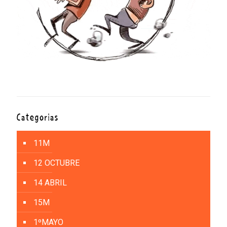
Categorías
11M
12 OCTUBRE
14 ABRIL
15M
1ºMAYO