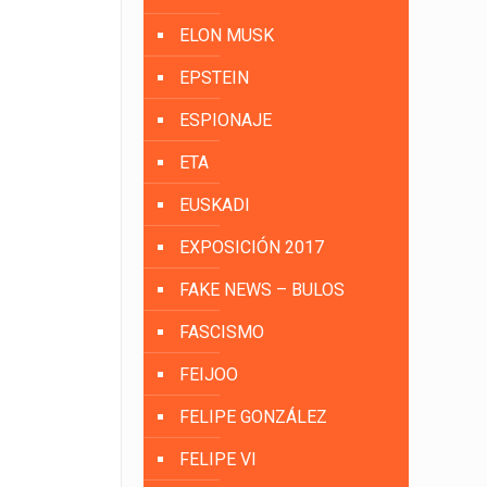
ELON MUSK
EPSTEIN
ESPIONAJE
ETA
EUSKADI
EXPOSICIÓN 2017
FAKE NEWS – BULOS
FASCISMO
FEIJOO
FELIPE GONZÁLEZ
FELIPE VI