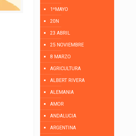
1ºMAYO
20N
23 ABRIL
25 NOVIEMBRE
8 MARZO
AGRICULTURA
ALBERT RIVERA
ALEMANIA
AMOR
ANDALUCIA
ARGENTINA