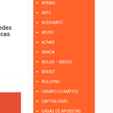
ARMAS
ARTE
ASESINATO
uedes
AYUSO
scas.
AZNAR
BANCA
BOLSA – IBEX35
BREXIT
BULLYING
CAMBIO CLIMÁTICO
CAPITALISMO
CASAS DE APUESTAS