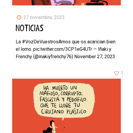
27 noviembre, 2023
NOTICIAS
La #VozDeVuestrosAmos que os acarician bien
el lomo. pic.twitter.com/3CP1eG4UTr — Iñaki y
Frenchy (@inakiyfrenchy76) November 27, 2023
1