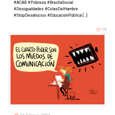
#ACAB #Pobreza #BrechaSocial
#Desigualdades #ColasDelHambre
#StopDesahucios #EducaciónPública
[…]
19