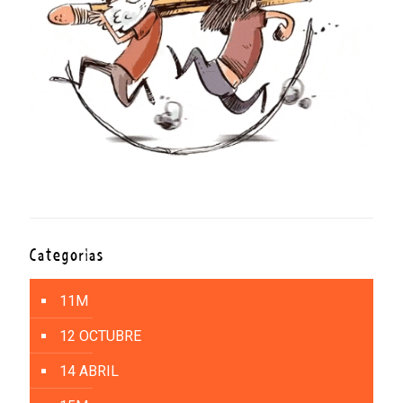
Categorías
11M
12 OCTUBRE
14 ABRIL