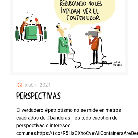
5 abril, 2021
PERSPECTIVAS
El verdadero #patriotismo no se mide en metros
cuadrados de #banderas …es todo cuestión de
perspectivas e intereses
comunes.https://t.co/R5HsCXhoCv#AllContainersAreBea