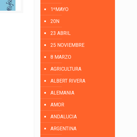
1ºMAYO
20N
23 ABRIL
25 NOVIEMBRE
8 MARZO
AGRICULTURA
ALBERT RIVERA
ALEMANIA
AMOR
ANDALUCIA
ARGENTINA