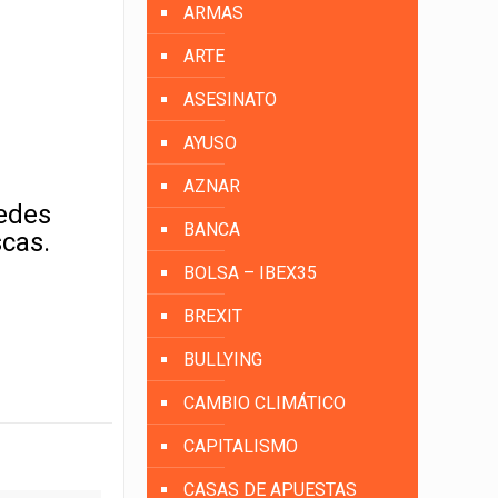
ARMAS
ARTE
ASESINATO
AYUSO
AZNAR
uedes
BANCA
scas.
BOLSA – IBEX35
BREXIT
BULLYING
CAMBIO CLIMÁTICO
CAPITALISMO
CASAS DE APUESTAS