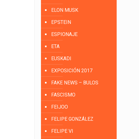
ELON MUSK
EPSTEIN
ESPIONAJE
ETA
EUSKADI
EXPOSICIÓN 2017
FAKE NEWS – BULOS
FASCISMO
FEIJOO
FELIPE GONZÁLEZ
FELIPE VI