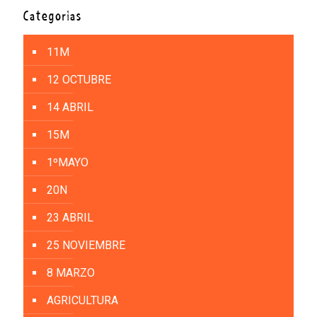
Categorías
11M
12 OCTUBRE
14 ABRIL
15M
1ºMAYO
20N
23 ABRIL
25 NOVIEMBRE
8 MARZO
AGRICULTURA