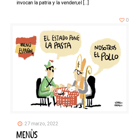
invocan la patria y la venden;el
[…]
0
27 marzo, 2022
MENÚS