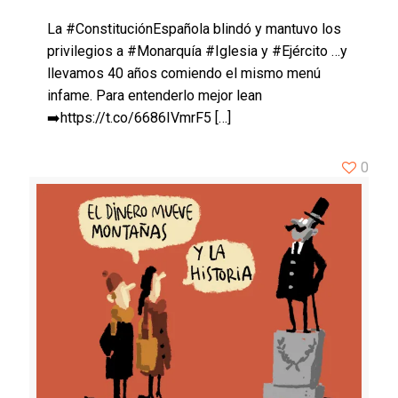
La #ConstituciónEspañola blindó y mantuvo los
privilegios a #Monarquía #Iglesia y #Ejército …y
llevamos 40 años comiendo el mismo menú
infame. Para entenderlo mejor lean
➡️https://t.co/6686IVmrF5
[…]
0