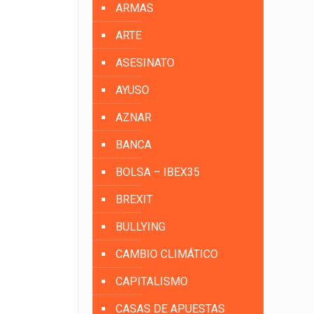
ARMAS
ARTE
ASESINATO
AYUSO
AZNAR
BANCA
BOLSA – IBEX35
BREXIT
BULLYING
CAMBIO CLIMÁTICO
CAPITALISMO
CASAS DE APUESTAS