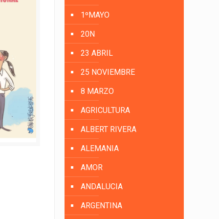
1ºMAYO
20N
23 ABRIL
25 NOVIEMBRE
8 MARZO
AGRICULTURA
ALBERT RIVERA
ALEMANIA
AMOR
ANDALUCIA
ARGENTINA