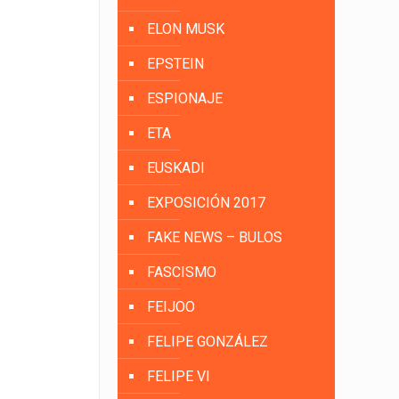
ELON MUSK
EPSTEIN
ESPIONAJE
ETA
EUSKADI
EXPOSICIÓN 2017
FAKE NEWS – BULOS
FASCISMO
FEIJOO
FELIPE GONZÁLEZ
FELIPE VI