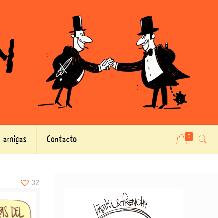
 amigas
Contacto
0
32