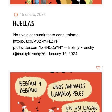
16 enero, 2024
HUELLAS
Nos va a consumir tanto consumismo.
https://t.co/AS27mFEZYF
pic.twitter.com/lzHNCCuYNY — Iñaki y Frenchy
(@inakiyfrenchy76) January 16, 2024
2