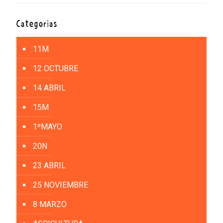
Categorías
11M
12 OCTUBRE
14 ABRIL
15M
1ºMAYO
20N
23 ABRIL
25 NOVIEMBRE
8 MARZO