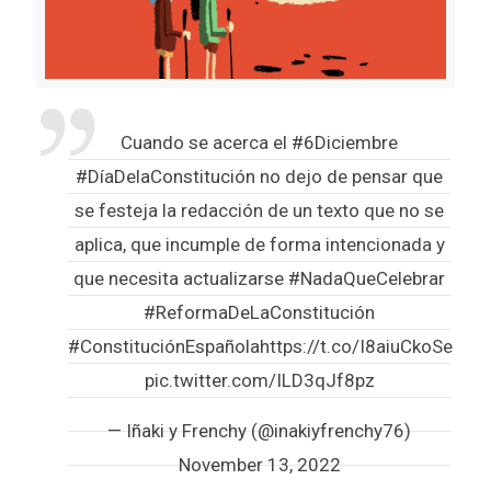
Cuando se acerca el
#6Diciembre
#DíaDelaConstitución
no dejo de pensar que
se festeja la redacción de un texto que no se
aplica, que incumple de forma intencionada y
que necesita actualizarse
#NadaQueCelebrar
#ReformaDeLaConstitución
#ConstituciónEspañola
https://t.co/I8aiuCkoSe
pic.twitter.com/ILD3qJf8pz
— Iñaki y Frenchy (@inakiyfrenchy76)
November 13, 2022