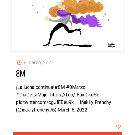
8 marzo, 2022
8M
¡La lucha continua!#8M #8Marzo
#DiaDeLaMujer https://t.co/I8aiuCkoSe
pic.twitter.com/cgUlEBeu9k — Iñaki y Frenchy
(@inakiyfrenchy76) March 8, 2022
1