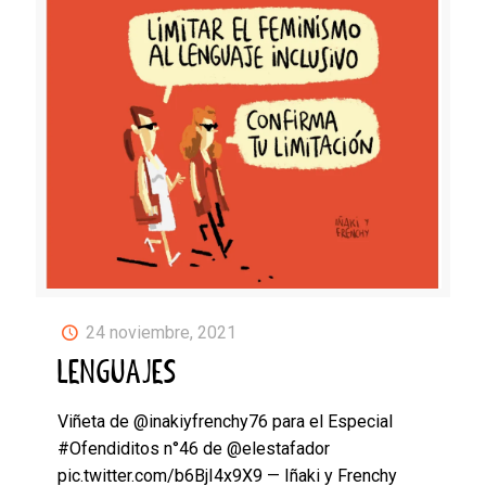
24 noviembre, 2021
LENGUAJES
Viñeta de @inakiyfrenchy76 para el Especial
#Ofendiditos n°46 de @elestafador
pic.twitter.com/b6BjI4x9X9 — Iñaki y Frenchy