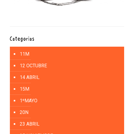
Categorías
11M
12 OCTUBRE
14 ABRIL
15M
1ºMAYO
20N
23 ABRIL