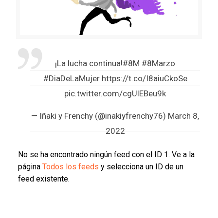
¡La lucha continua!
#8M
#8Marzo
#DiaDeLaMujer
https://t.co/I8aiuCkoSe
pic.twitter.com/cgUlEBeu9k
— Iñaki y Frenchy (@inakiyfrenchy76)
March 8,
2022
No se ha encontrado ningún feed con el ID 1. Ve a la
página
Todos los feeds
y selecciona un ID de un
feed existente.