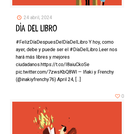
24 abril, 2024
DÍA DEL LIBRO
#FelizDíaDespuesDelDíaDelLibro Y hoy, como
ayer, debe y puede ser el #DíaDelLibro.Leer nos
hará más libres y mejores
ciudadanos.https://t.co/I8aiuCkoSe
pic.twitter.com/7zwsKbQ8Wl — Iñaki y Frenchy
(@inakiyfrenchy76) April 24,
[…]
0