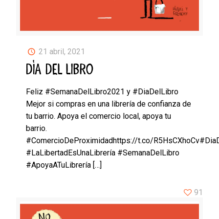
21 abril, 2021
DÍA DEL LIBRO
Feliz #SemanaDelLibro2021 y #DiaDelLibro
Mejor si compras en una librería de confianza de
tu barrio. Apoya el comercio local, apoya tu
barrio.
#ComercioDeProximidadhttps://t.co/R5HsCXhoCv#Dia
#LaLibertadEsUnaLibrería #SemanaDelLibro
#ApoyaATuLibrería
[…]
91