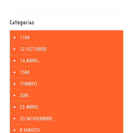
Categorías
11M
12 OCTUBRE
14 ABRIL
15M
1ºMAYO
20N
23 ABRIL
25 NOVIEMBRE
8 MARZO