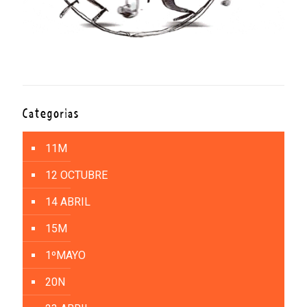
Categorías
11M
12 OCTUBRE
14 ABRIL
15M
1ºMAYO
20N