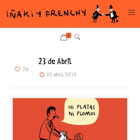
0
23 de Abril
26
23 abril, 2019