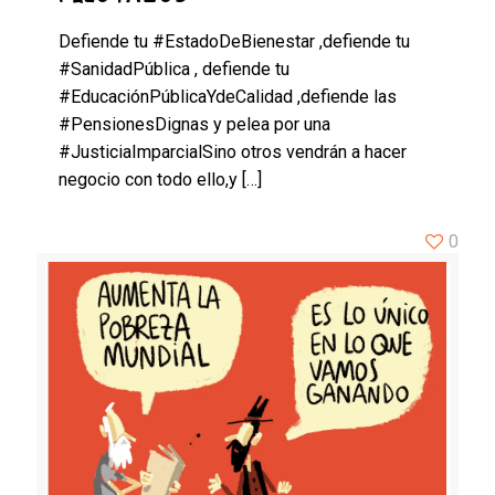
Defiende tu #EstadoDeBienestar ,defiende tu
#SanidadPública , defiende tu
#EducaciónPúblicaYdeCalidad ,defiende las
#PensionesDignas y pelea por una
#JusticiaImparcialSino otros vendrán a hacer
negocio con todo ello,y
[…]
0