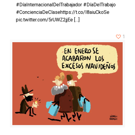
#DíaInternacionalDelTrabajador #DíaDelTrabajo
#ConcienciaDeClasehttps://t.co/I8aiuCkoSe
pic.twitter.com/5rUWZ2jjEe
[…]
1