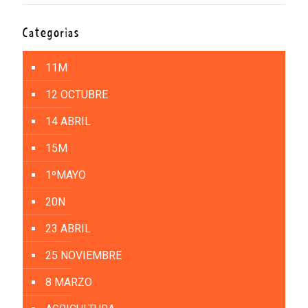
Categorías
11M
12 OCTUBRE
14 ABRIL
15M
1ºMAYO
20N
23 ABRIL
25 NOVIEMBRE
8 MARZO