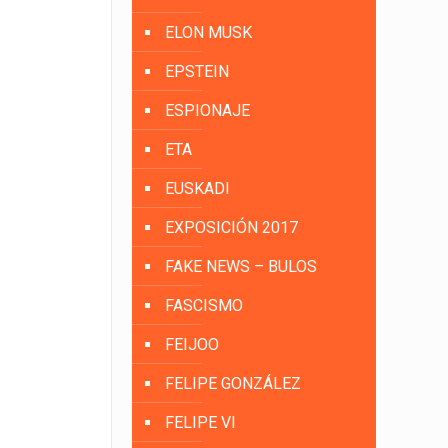
ELON MUSK
EPSTEIN
ESPIONAJE
ETA
EUSKADI
EXPOSICIÓN 2017
FAKE NEWS – BULOS
FASCISMO
FEIJOO
FELIPE GONZÁLEZ
FELIPE VI