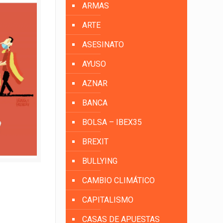
ARMAS
ARTE
ASESINATO
AYUSO
AZNAR
BANCA
BOLSA – IBEX35
BREXIT
BULLYING
CAMBIO CLIMÁTICO
CAPITALISMO
CASAS DE APUESTAS