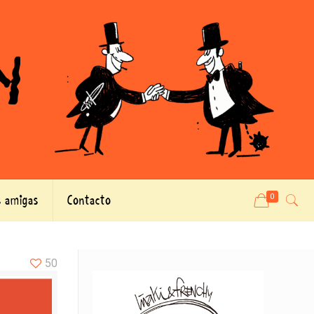
 amigas
Contacto
0
50