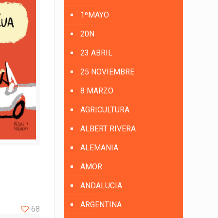
1ºMAYO
20N
23 ABRIL
25 NOVIEMBRE
8 MARZO
AGRICULTURA
ALBERT RIVERA
ALEMANIA
AMOR
ANDALUCIA
ARGENTINA
68