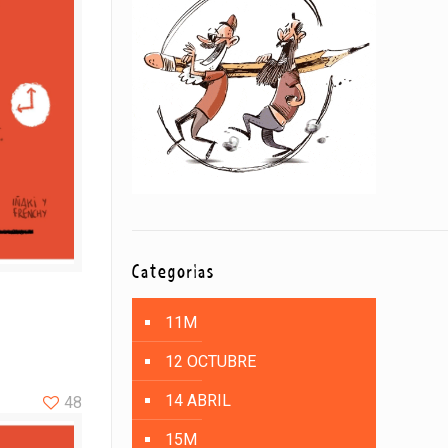
Categorías
11M
12 OCTUBRE
14 ABRIL
48
15M