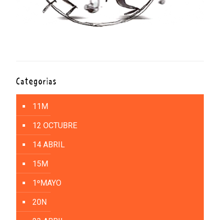
Categorías
11M
12 OCTUBRE
14 ABRIL
15M
1ºMAYO
20N