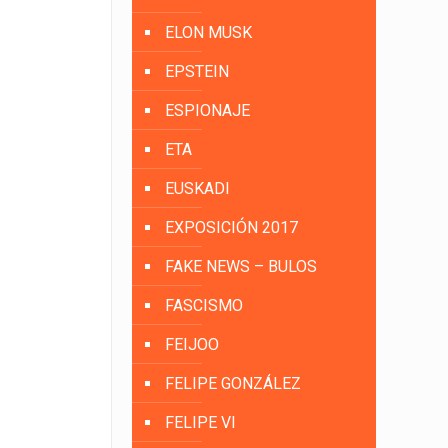
ELON MUSK
EPSTEIN
ESPIONAJE
ETA
EUSKADI
EXPOSICIÓN 2017
FAKE NEWS – BULOS
FASCISMO
FEIJOO
FELIPE GONZÁLEZ
FELIPE VI