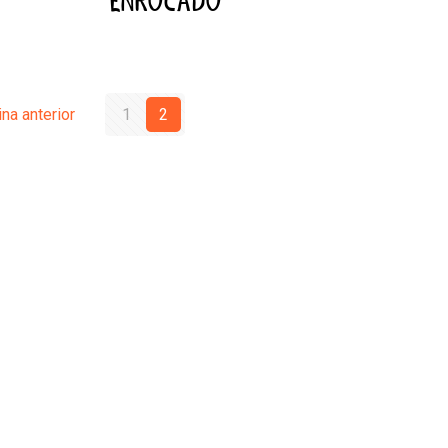
ENROCADO
na anterior
1
2