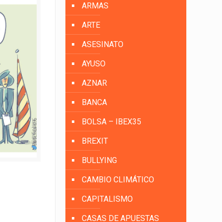
ARMAS
ARTE
ASESINATO
AYUSO
AZNAR
BANCA
BOLSA – IBEX35
BREXIT
BULLYING
CAMBIO CLIMÁTICO
CAPITALISMO
CASAS DE APUESTAS