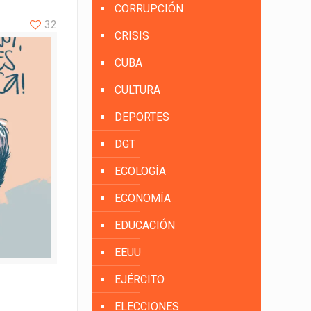
CORRUPCIÓN
32
CRISIS
CUBA
CULTURA
DEPORTES
DGT
ECOLOGÍA
ECONOMÍA
EDUCACIÓN
EEUU
EJÉRCITO
ELECCIONES