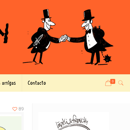
 amigas
Contacto
0
89