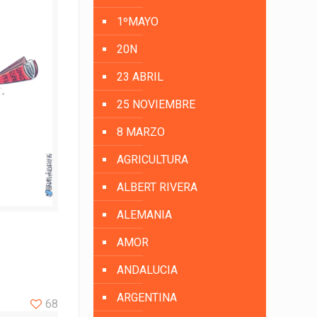
1ºMAYO
20N
23 ABRIL
25 NOVIEMBRE
8 MARZO
AGRICULTURA
ALBERT RIVERA
ALEMANIA
AMOR
ANDALUCIA
ARGENTINA
68