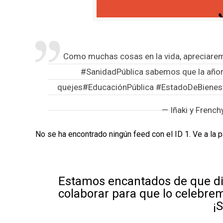
Como muchas cosas en la vida, apreciare
#SanidadPública
sabemos que la año
quejes
#EducaciónPública
#EstadoDeBienes
— Iñaki y Frenc
No se ha encontrado ningún feed con el ID 1. Ve a la 
Estamos encantados de que di
colaborar para que lo celebre
¡