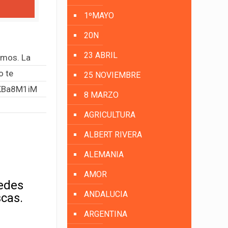
1ºMAYO
20N
23 ABRIL
amos. La
o te
25 NOVIEMBRE
gKBa8M1iM
8 MARZO
AGRICULTURA
ALBERT RIVERA
ALEMANIA
AMOR
uedes
ANDALUCIA
scas.
ARGENTINA