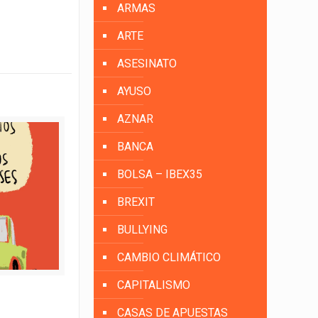
ARMAS
ARTE
ASESINATO
AYUSO
AZNAR
BANCA
BOLSA – IBEX35
BREXIT
BULLYING
CAMBIO CLIMÁTICO
CAPITALISMO
CASAS DE APUESTAS