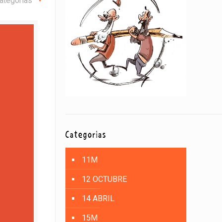
ategorías
Categorías
11M
12 OCTUBRE
14 ABRIL
15M