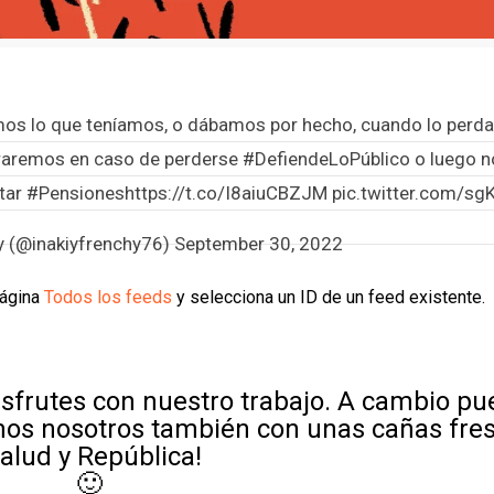
mos lo que teníamos, o dábamos por hecho, cuando lo perd
raremos en caso de perderse
#DefiendeLoPúblico
o luego n
tar
#Pensiones
https://t.co/I8aiuCBZJM
pic.twitter.com/s
hy (@inakiyfrenchy76)
September 30, 2022
página
Todos los feeds
y selecciona un ID de un feed existente.
sfrutes con nuestro trabajo. A cambio p
mos nosotros también con unas cañas fre
Salud y República!
🙂