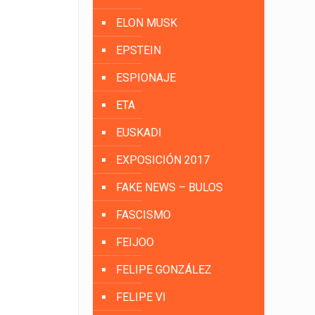
ELON MUSK
EPSTEIN
ESPIONAJE
ETA
EUSKADI
EXPOSICIÓN 2017
FAKE NEWS – BULOS
FASCISMO
FEIJOO
FELIPE GONZÁLEZ
FELIPE VI