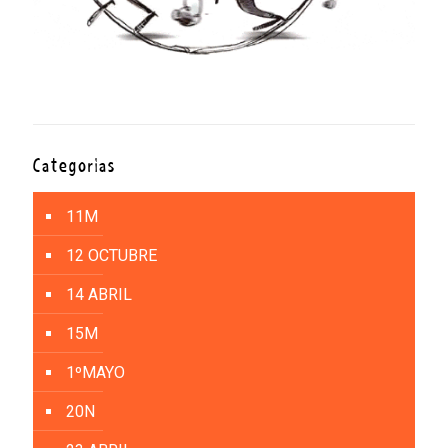
Categorías
11M
12 OCTUBRE
14 ABRIL
15M
1ºMAYO
20N