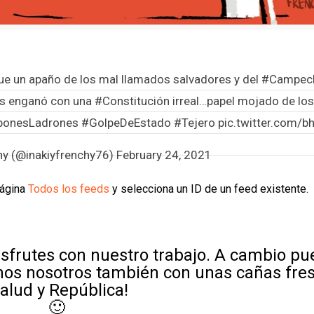
ue un apaño de los mal llamados salvadores y del
#Campec
os enganó con una
#Constitución
irreal…papel mojado de los
bonesLadrones
#GolpeDeEstado
#Tejero
pic.twitter.com/
chy (@inakiyfrenchy76)
February 24, 2021
página
Todos los feeds
y selecciona un ID de un feed existente.
sfrutes con nuestro trabajo. A cambio p
mos nosotros también con unas cañas fre
Salud y República!
🙂