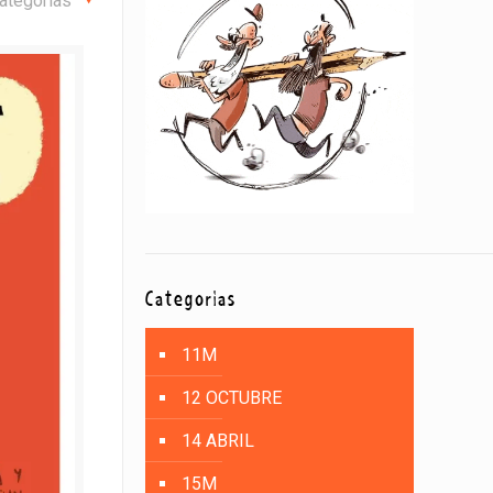
ategorías
Categorías
11M
12 OCTUBRE
14 ABRIL
15M