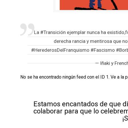
La
#Transición
ejemplar nunca ha existido,f
derecha rancia y mentirosa que n
#HerederosDelFranquismo
#Fascismo
#Bor
— Iñaki y Fren
No se ha encontrado ningún feed con el ID 1. Ve a la 
Estamos encantados de que di
colaborar para que lo celebre
¡