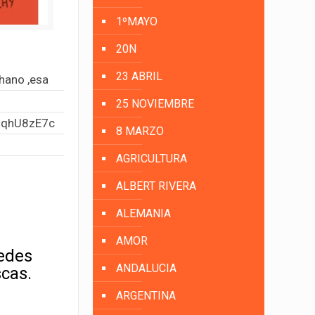
1ºMAYO
20N
23 ABRIL
hano
,esa
25 NOVIEMBRE
bhqhU8zE7c
8 MARZO
AGRICULTURA
ALBERT RIVERA
ALEMANIA
AMOR
uedes
ANDALUCIA
scas.
ARGENTINA