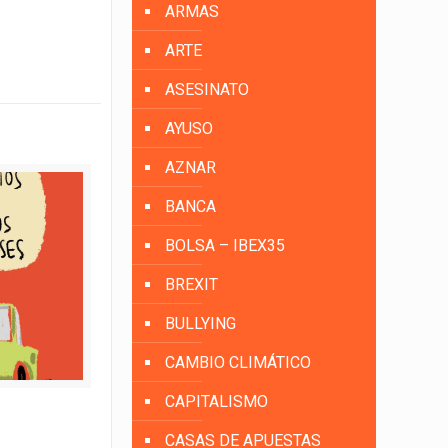
ARMAS
ARTE
ASESINATO
AYUSO
AZNAR
BANCA
BOLSA – IBEX35
BREXIT
BULLYING
CAMBIO CLIMÁTICO
CAPITALISMO
CASAS DE APUESTAS