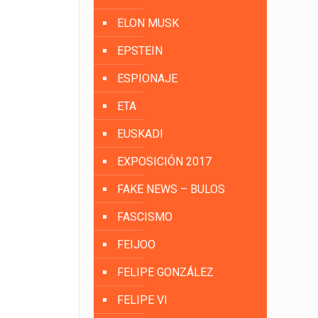
ELON MUSK
EPSTEIN
ESPIONAJE
ETA
EUSKADI
EXPOSICIÓN 2017
FAKE NEWS – BULOS
FASCISMO
FEIJOO
FELIPE GONZÁLEZ
FELIPE VI