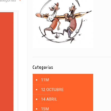
ategorías
Categorías
11M
12 OCTUBRE
14 ABRIL
15M