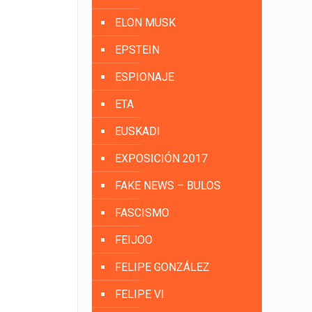
ELON MUSK
EPSTEIN
ESPIONAJE
ETA
EUSKADI
EXPOSICIÓN 2017
FAKE NEWS – BULOS
FASCISMO
FEIJOO
FELIPE GONZÁLEZ
FELIPE VI