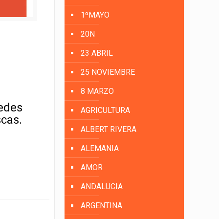
1ºMAYO
20N
23 ABRIL
25 NOVIEMBRE
8 MARZO
uedes
AGRICULTURA
scas.
ALBERT RIVERA
ALEMANIA
AMOR
ANDALUCIA
ARGENTINA