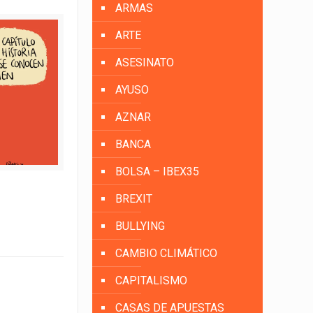
ARMAS
ARTE
ASESINATO
AYUSO
AZNAR
BANCA
BOLSA – IBEX35
BREXIT
BULLYING
CAMBIO CLIMÁTICO
CAPITALISMO
CASAS DE APUESTAS