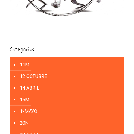
Categorías
11M
12 OCTUBRE
14 ABRIL
15M
1ºMAYO
20N