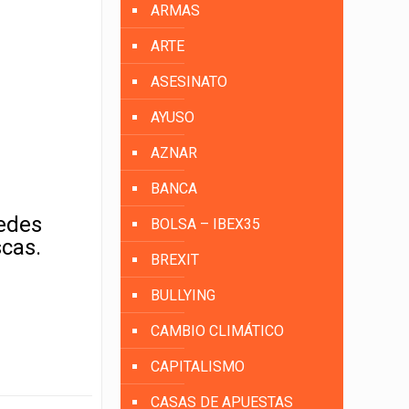
ARMAS
ARTE
ASESINATO
AYUSO
AZNAR
BANCA
uedes
BOLSA – IBEX35
scas.
BREXIT
BULLYING
CAMBIO CLIMÁTICO
CAPITALISMO
CASAS DE APUESTAS