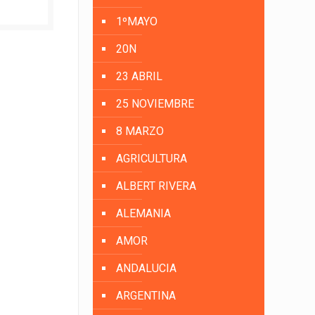
1ºMAYO
20N
23 ABRIL
25 NOVIEMBRE
8 MARZO
AGRICULTURA
ALBERT RIVERA
ALEMANIA
AMOR
ANDALUCIA
ARGENTINA