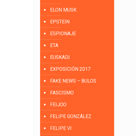
ELON MUSK
EPSTEIN
ESPIONAJE
ETA
EUSKADI
EXPOSICIÓN 2017
FAKE NEWS – BULOS
FASCISMO
FEIJOO
FELIPE GONZÁLEZ
FELIPE VI