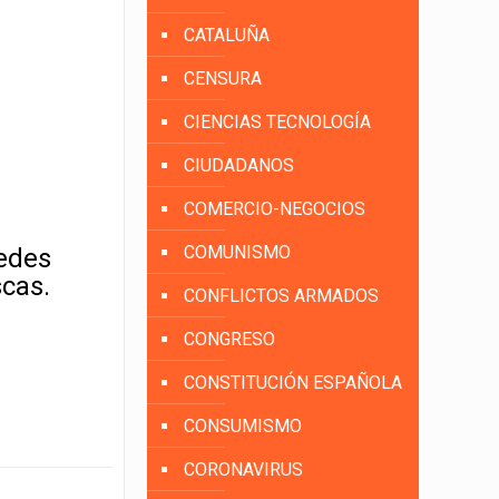
CATALUÑA
CENSURA
CIENCIAS TECNOLOGÍA
CIUDADANOS
COMERCIO-NEGOCIOS
COMUNISMO
uedes
scas.
CONFLICTOS ARMADOS
CONGRESO
CONSTITUCIÓN ESPAÑOLA
CONSUMISMO
CORONAVIRUS