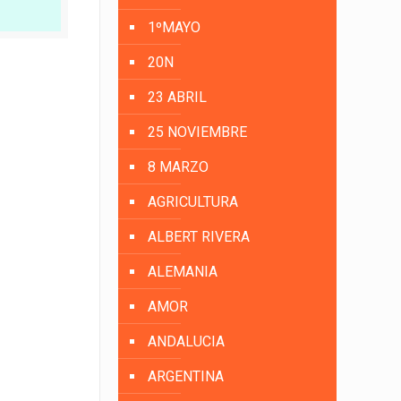
1ºMAYO
20N
23 ABRIL
25 NOVIEMBRE
8 MARZO
AGRICULTURA
ALBERT RIVERA
ALEMANIA
AMOR
ANDALUCIA
ARGENTINA