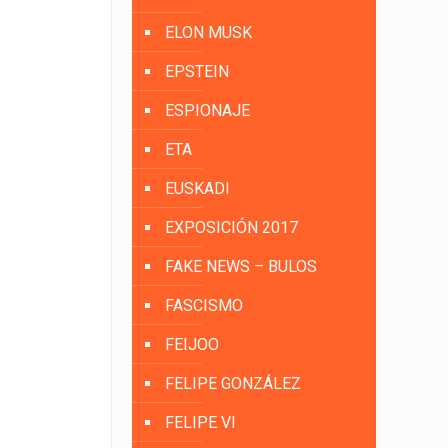
ELON MUSK
EPSTEIN
ESPIONAJE
ETA
EUSKADI
EXPOSICIÓN 2017
FAKE NEWS – BULOS
FASCISMO
FEIJOO
FELIPE GONZÁLEZ
FELIPE VI