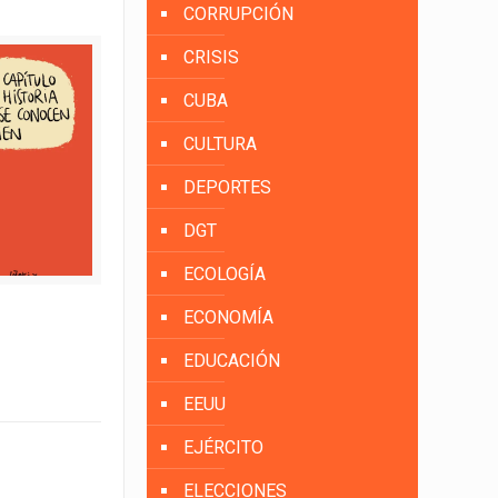
CORRUPCIÓN
CRISIS
CUBA
CULTURA
DEPORTES
DGT
ECOLOGÍA
ECONOMÍA
EDUCACIÓN
EEUU
EJÉRCITO
ELECCIONES