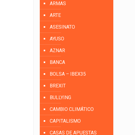
ARMAS
ARTE
ASESINATO
AYUSO
AZNAR
BANCA
BOLSA – IBEX35
BREXIT
BULLYING
CAMBIO CLIMÁTICO
CAPITALISMO
CASAS DE APUESTAS