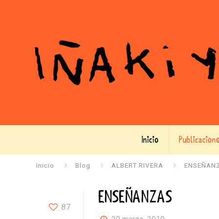
Inicio
Publicacion
Inicio
Blog
ALBERT RIVERA
ENSEÑAN
ENSEÑANZAS
87