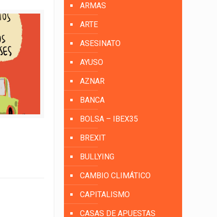
ARMAS
ARTE
ASESINATO
AYUSO
AZNAR
BANCA
BOLSA – IBEX35
BREXIT
BULLYING
CAMBIO CLIMÁTICO
CAPITALISMO
CASAS DE APUESTAS