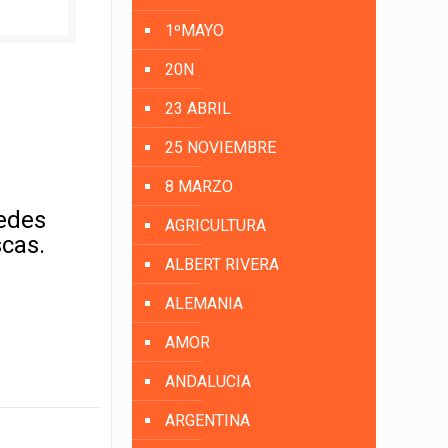
1ºMAYO
20N
23 ABRIL
25 NOVIEMBRE
8 MARZO
uedes
AGRICULTURA
scas.
ALBERT RIVERA
ALEMANIA
AMOR
ANDALUCIA
ARGENTINA