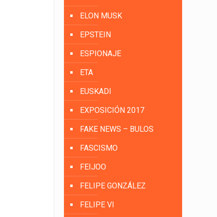
ELON MUSK
EPSTEIN
ESPIONAJE
ETA
EUSKADI
EXPOSICIÓN 2017
FAKE NEWS – BULOS
FASCISMO
FEIJOO
FELIPE GONZÁLEZ
FELIPE VI